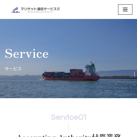
コ
ン
テ
ン
Service
ツ
へ
ス
サービス
キ
ッ
プ
Service01
Accounting Authority付帯業務